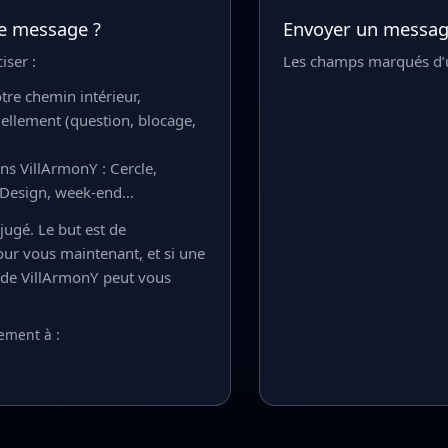
e message ?
Envoyer un messa
iser :
Les champs marqués d’u
tre chemin intérieur,
uellement (question, blocage,
ns VillArmonY : Cercle,
Design, week-end…
jugé. Le but est de
our vous maintenant, et si une
e de VillArmonY peut vous
ement à :