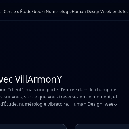
il
Cercle d’Étude
Ebooks
Numérologie
Human Design
Week-ends
Tec
avec VillArmonY
ort “client”, mais une porte d’entrée dans le champ de
s sur vous, sur ce que vous traversez en ce moment, et
le d’Étude, numérologie vibratoire, Human Design, week-