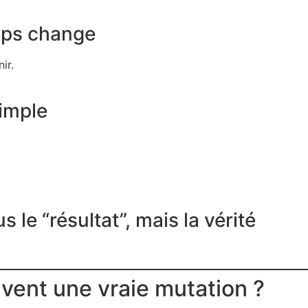
emps change
ir.
imple
 le “résultat”, mais la vérité
ivent une vraie mutation ?