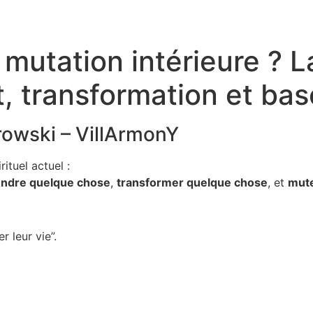
mutation intérieure ? L
 transformation et basc
rowski – VillArmonY
ituel actuel :
ndre quelque chose
,
transformer quelque chose
, et
mut
 leur vie”.