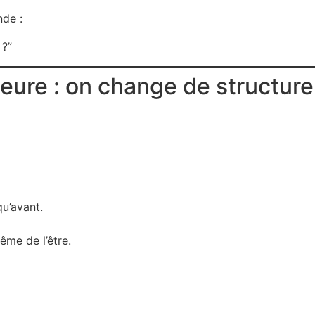
nde :
 ?”
ieure : on change de structure
u’avant.
ême de l’être.