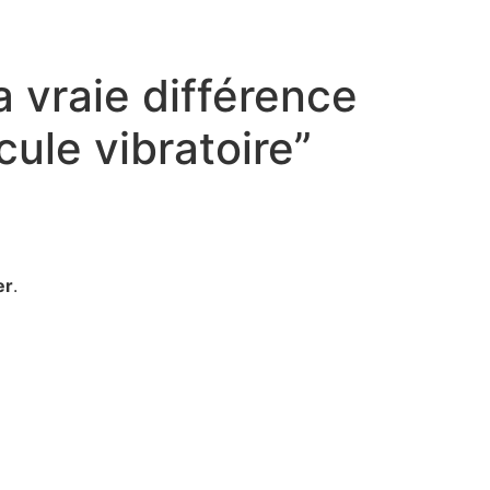
a vraie différence
ule vibratoire”
er
.