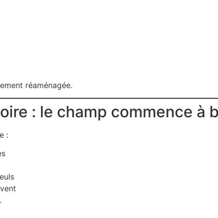
mplement réaménagée.
atoire : le champ commence à 
e :
es
euls
lvent
.